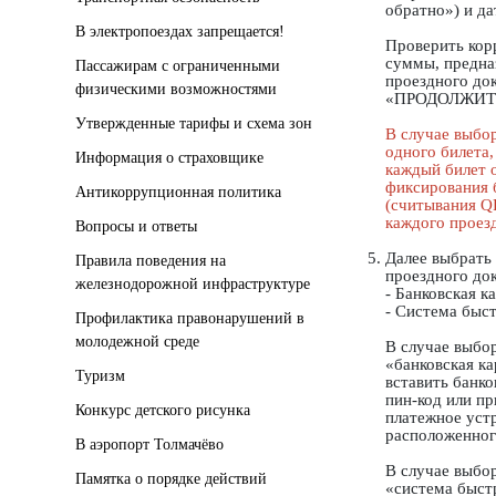
обратно») и да
В электропоездах запрещается!
Проверить кор
суммы, предна
Пассажирам с ограниченными
проездного до
физическими возможностями
«ПРОДОЛЖИТ
Утвержденные тарифы и схема зон
В случае выбо
одного билета,
Информация о страховщике
каждый билет 
фиксирования 
Антикоррупционная политика
(считывания Q
каждого проез
Вопросы и ответы
Далее выбрать
Правила поведения на
проездного док
железнодорожной инфраструктуре
- Банковская ка
- Система быс
Профилактика правонарушений в
молодежной среде
В случае выбо
«банковская к
Туризм
вставить банко
пин-код или п
Конкурс детского рисунка
платежное уст
расположенног
В аэропорт Толмачёво
В случае выбо
Памятка о порядке действий
«система быст