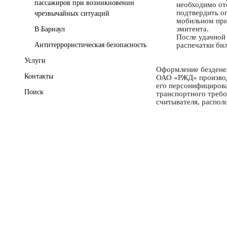
пассажиров при возникновении
необходимо от
подтвердить о
чрезвычайных ситуаций
мобильном при
эмитента.
В Барнаул
После удачной
распечатки бил
Антитеррористическая безопасность
Услуги
Оформление бездене
Контакты
ОАО «РЖД» производ
его персонифициров
Поиск
транспортного треб
считывателя, распол