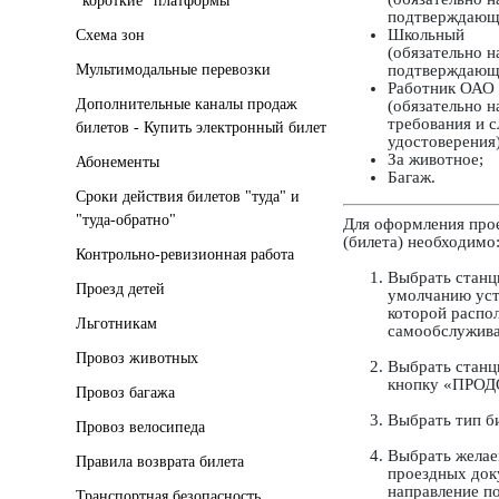
"короткие" платформы
подтверждающи
Школьный
Схема зон
(обязательно н
Мультимодальные перевозки
подтверждающи
Работник ОАО
Дополнительные каналы продаж
(обязательно 
требования и 
билетов - Купить электронный билет
удостоверения)
За животное;
Абонементы
Багаж.
Сроки действия билетов "туда" и
"туда-обратно"
Для оформления про
(билета) необходимо
Контрольно-ревизионная работа
Выбрать станц
Проезд детей
умолчанию уста
которой распо
Льготникам
самообслужива
Провоз животных
Выбрать станц
кнопку «ПРО
Провоз багажа
Выбрать тип б
Провоз велосипеда
Выбрать желае
Правила возврата билета
проездных док
направление по
Транспортная безопасность