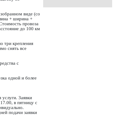
азобранном виде (со
лина + ширина +
 Стоимость провоза
асстояние до 100 км
о три крепления
мо снять все
редства с
зка одной и более
 услуги. Заявки
17.00, в пятницу с
дивидуально.
ней подачи заявки