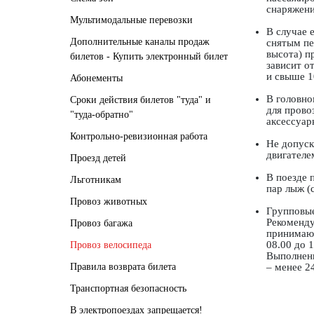
снаряжени
Мультимодальные перевозки
В случае 
Дополнительные каналы продаж
снятым пе
высота) п
билетов - Купить электронный билет
зависит о
и свыше 1
Абонементы
В головно
Сроки действия билетов "туда" и
для прово
"туда-обратно"
аксессуар
Контрольно-ревизионная работа
Не допуск
двигателе
Проезд детей
В поезде 
Льготникам
пар лыж (
Провоз животных
Групповые
Рекоменду
Провоз багажа
принимают
08.00 до 
Провоз велосипеда
Выполнени
Правила возврата билета
– менее 2
Транспортная безопасность
В электропоездах запрещается!