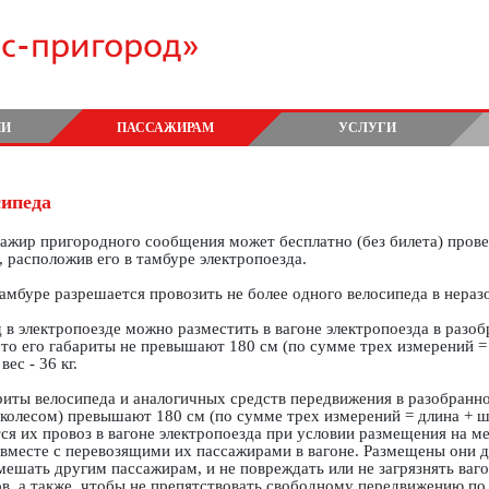
сс-пригород»
ИИ
ПАССАЖИРАМ
УСЛУГИ
сипеда
ажир пригородного сообщения может бесплатно (без билета) прове
, расположив его в тамбуре электропоезда.
амбуре разрешается провозить не более одного велосипеда в нераз
 в электропоезде можно разместить в вагоне электропоезда в разо
что его габариты не превышают 180 см (по сумме трех измерений =
вес - 36 кг.
риты велосипеда и аналогичных средств передвижения в разобранн
колесом) превышают 180 см (по сумме трех измерений = длина + ш
ся их провоз в вагоне электропоезда при условии размещения на м
 вместе с перевозящими их пассажирами в вагоне. Размещены они 
мешать другим пассажирам, и не повреждать или не загрязнять ваг
в, а также, чтобы не препятствовать свободному передвижению по 