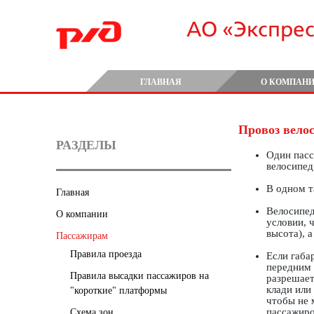
АО «Экспре
ГЛАВНАЯ
О КОМПАН
Провоз вело
РАЗДЕЛЫ
Один пасс
велосипед
В одном т
Главная
Велосипед
О компании
условии, 
высота), а 
Пассажирам
Правила проезда
Если габа
передним 
Правила высадки пассажиров на
разрешает
клади или
"короткие" платформы
чтобы не 
пассажиро
Схема зон