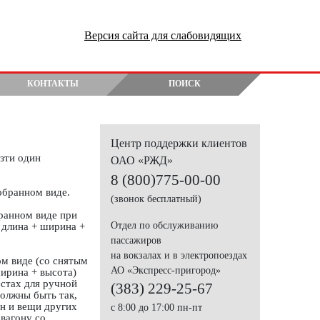
Версия сайта для слабовидящих
КОНТАКТЫ
ПОИСК
Центр поддержки клиентов
зти один
ОАО «РЖД»
8 (800)775-00-00
обранном виде.
(звонок бесплатный)
бранном виде при
Отдел по обслуживанию
 длина + ширина +
пассажиров
на вокзалах и в электропоездах
ом виде (со снятым
АО «Экспресс-пригород»
ирина + высота)
естах для ручной
(383) 229-25-67
должны быть так,
он и вещи других
с 8:00 до 17:00 пн-пт
вагону со