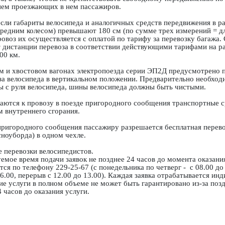
ем проезжающих в нем пассажиров.
если габариты велосипеда и аналогичных средств передвижения в р
редним колесом) превышают 180 см (по сумме трех измерений = д
ровоз их осуществляется с оплатой по тарифу за перевозку багажа.
т дистанции перевоза в соответствии действующими тарифами на р
00 км.
м и хвостовом вагонах электропоезда серии ЭП2Д предусмотрено п
за велосипеда в вертикальном положении. Предварительно необходи
ы с руля велосипеда, шины велосипеда должны быть чистыми.
аются к провозу в поезде пригородного сообщения транспортные с
м внутреннего сгорания.
пригородного сообщения пассажиру разрешается бесплатная перево
сноуборда) в одном чехле.
 перевозки велосипедистов.
емое время подачи заявок не позднее 24 часов до момента оказания
ся по телефону 229-25-67 (с понедельника по четверг - с 08.00 до 
16.00, перерыв с 12.00 до 13.00). Каждая заявка отрабатывается ин
е услуги в полном объеме не может быть гарантировано из-за позд
4 часов до оказания услуги.