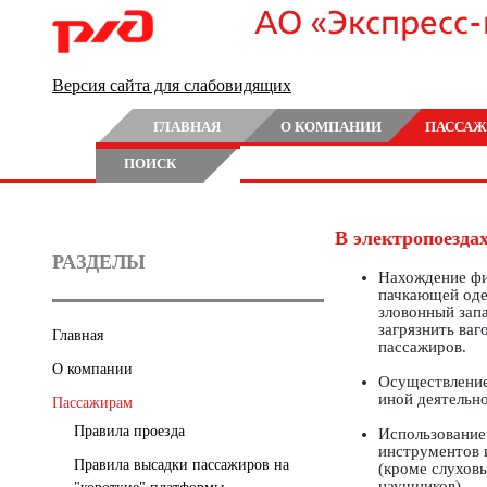
АО «Экспресс
Версия сайта для слабовидящих
ГЛАВНАЯ
О КОМПАНИИ
ПАССАЖ
ПОИСК
В электропоезда
РАЗДЕЛЫ
Нахождение фи
пачкающей од
зловонный зап
загрязнить ваг
Главная
пассажиров.
О компании
Осуществление
иной деятельн
Пассажирам
Правила проезда
Использование
инструментов и
Правила высадки пассажиров на
(кроме слухов
наушников).