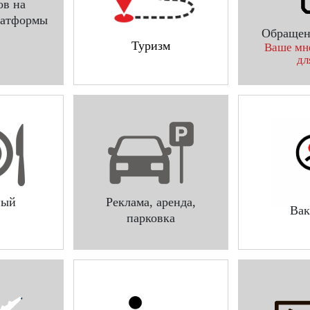
ов на
латформы
Обращен
Туризм
Ваше мн
дл
ный
Реклама, аренда,
Вак
парковка